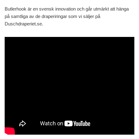
Butlerhook är en svensk innovation och går utmärkt att hänga
på samtliga av de draperiringar som vi säljer på
Duschdraperiet.se.