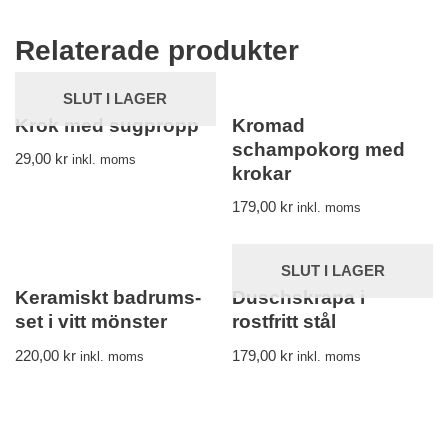
Relaterade produkter
SLUT I LAGER
Krok med sugpropp
Kromad
schampokorg med
29,00
kr
inkl. moms
krokar
179,00
kr
inkl. moms
SLUT I LAGER
Keramiskt badrums-
Duschskrapa i
set i vitt mönster
rostfritt stål
220,00
kr
179,00
kr
inkl. moms
inkl. moms