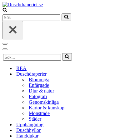
Sök
efter
…
Navigeringsmeny
Navigeringsmeny
Sök
efter
…
REA
Duschdraperier
Blommiga
Enfärgade
Djur & natur
Fotografi
Genomskinliga
Kartor & kunskap
Mönstrade
Städer
Upphängning
Duschhyllor
Handdukar