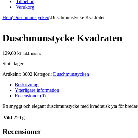
Tillbehör
Varukorg
Hem
\
Duschmunstycken
\
Duschmunstycke Kvadraten
Duschmunstycke Kvadraten
129,00
kr
inkl. moms
Slut i lager
Artikelnr:
3002
Kategori:
Duschmunstycken
Beskrivning
Ytterligare information
Recensioner (0)
Ett snyggt och elegant duschmunstycke med kvadratisk yta för bredare
Vikt
250 g
Recensioner