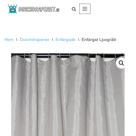
Hoppa
till
innehåll
Hem
\
Duschdraperier
\
Enfärgade
\
Enfärgat Ljusgrått