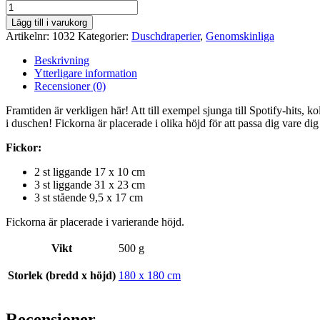
Genomskinligt
Duschdraperi
Lägg till i varukorg
med
Artikelnr:
1032
Kategorier:
Duschdraperier
,
Genomskinliga
Smartphone-
fickor
Beskrivning
mängd
Ytterligare information
Recensioner (0)
Framtiden är verkligen här! Att till exempel sjunga till Spotify-hits, ko
i duschen! Fickorna är placerade i olika höjd för att passa dig vare dig
Fickor:
2 st liggande 17 x 10 cm
3 st liggande 31 x 23 cm
3 st stående 9,5 x 17 cm
Fickorna är placerade i varierande höjd.
Vikt
500 g
Storlek (bredd x höjd)
180 x 180 cm
Recensioner