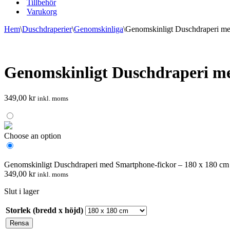
Tillbehör
Varukorg
Hem
\
Duschdraperier
\
Genomskinliga
\
Genomskinligt Duschdraperi me
Genomskinligt Duschdraperi m
349,00
kr
inkl. moms
Choose an option
Genomskinligt Duschdraperi med Smartphone-fickor – 180 x 180 cm
349,00
kr
inkl. moms
Slut i lager
Storlek (bredd x höjd)
Rensa