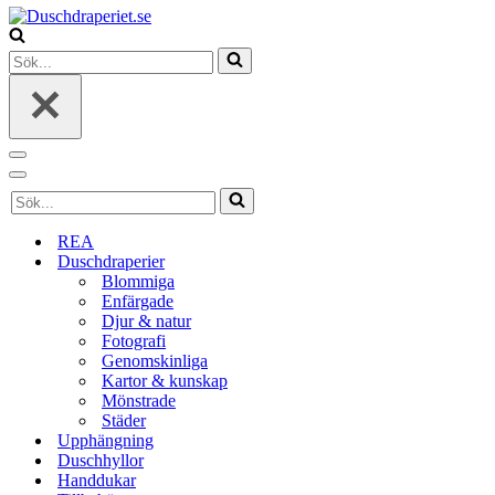
Sök
efter
…
Navigeringsmeny
Navigeringsmeny
Sök
efter
…
REA
Duschdraperier
Blommiga
Enfärgade
Djur & natur
Fotografi
Genomskinliga
Kartor & kunskap
Mönstrade
Städer
Upphängning
Duschhyllor
Handdukar