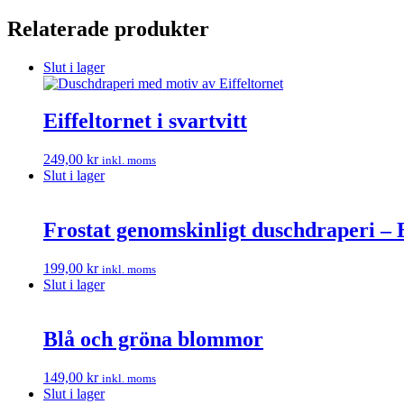
Relaterade produkter
Slut i lager
Eiffeltornet i svartvitt
249,00
kr
inkl. moms
Slut i lager
Frostat genomskinligt duschdraperi – 
199,00
kr
inkl. moms
Slut i lager
Blå och gröna blommor
149,00
kr
inkl. moms
Slut i lager