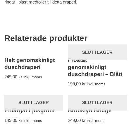
ringar i plast medföljer till detta draperi.
Relaterade produkter
SLUT I LAGER
Helt genomskinligt
Frostat
duschdraperi
genomskinligt
duschdraperi – Blått
249,00
kr
inkl. moms
199,00
kr
inkl. moms
SLUT I LAGER
SLUT I LAGER
Enfärgat Ljusgrönt
Brooklyn Bridge
149,00
kr
249,00
kr
inkl. moms
inkl. moms