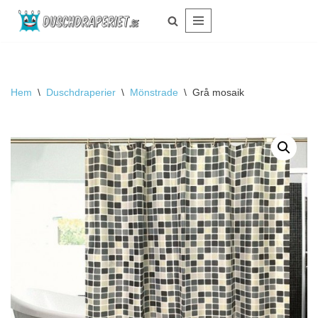
Hoppa
till
innehåll
Hem
\
Duschdraperier
\
Mönstrade
\
Grå mosaik